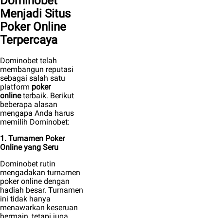
Dominobet
Menjadi Situs
Poker Online
Terpercaya
Dominobet telah
membangun reputasi
sebagai salah satu
platform
poker
online
terbaik. Berikut
beberapa alasan
mengapa Anda harus
memilih Dominobet:
1. Turnamen Poker
Online yang Seru
Dominobet rutin
mengadakan turnamen
poker online dengan
hadiah besar. Turnamen
ini tidak hanya
menawarkan keseruan
bermain, tetapi juga