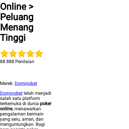
Online >
Peluang
Menang
Tinggi
88.888 Penilaian
Merek
:
Dominobet
Dominobet
telah menjadi
salah satu platform
terkemuka di dunia
poker
online
, menawarkan
pengalaman bermain
yang seru, aman, dan
menguntungkan. Bagi