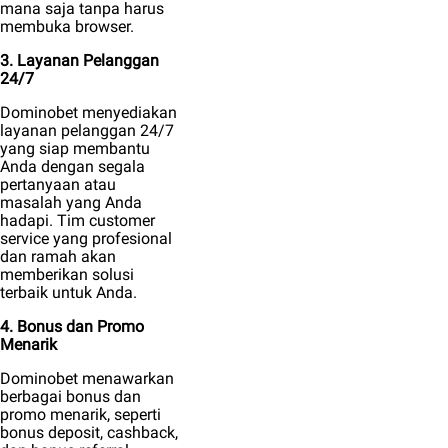
mana saja tanpa harus
membuka browser.
3. Layanan Pelanggan
24/7
Dominobet menyediakan
layanan pelanggan 24/7
yang siap membantu
Anda dengan segala
pertanyaan atau
masalah yang Anda
hadapi. Tim customer
service yang profesional
dan ramah akan
memberikan solusi
terbaik untuk Anda.
4. Bonus dan Promo
Menarik
Dominobet menawarkan
berbagai bonus dan
promo menarik, seperti
bonus deposit, cashback,